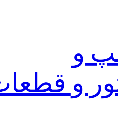
پ و
ور و قطعات