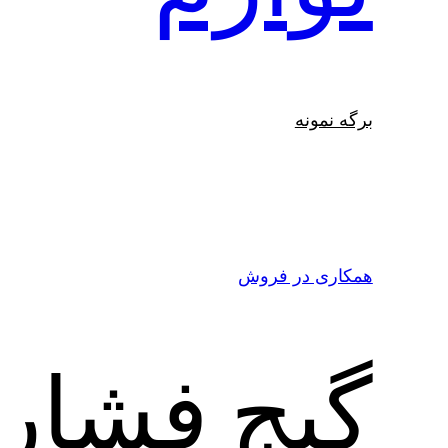
برگه نمونه
همکاری در فروش
گیج فشار 10 بار att