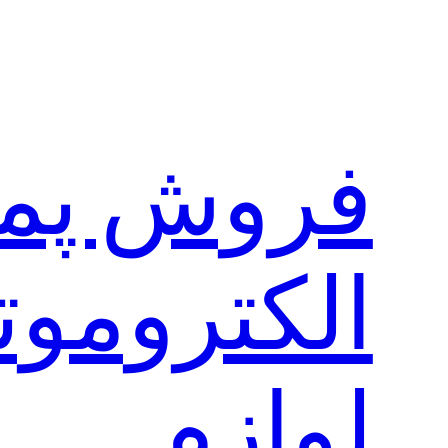
رفتن
به
محتوا
فروش پم
الکتروموت
لوازم